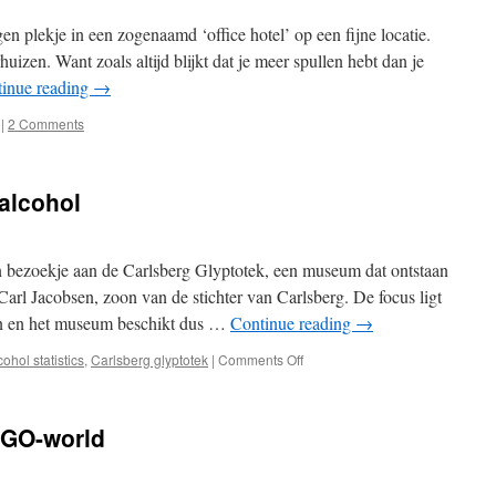
n plekje in een zogenaamd ‘office hotel’ op een fijne locatie.
uizen. Want zoals altijd blijkt dat je meer spullen hebt dan je
inue reading
→
|
2 Comments
 alcohol
en bezoekje aan de Carlsberg Glyptotek, een museum dat ontstaan
Carl Jacobsen, zoon van de stichter van Carlsberg. De focus ligt
n en het museum beschikt dus …
Continue reading
→
on
cohol statistics
,
Carlsberg glyptotek
|
Comments Off
Carlsberg
glyptotek
+
EGO-world
alcohol