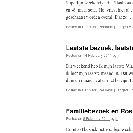
Superfijn weekendje, dit. Staalblau
en -8, maar soit). Het vriest hier al
geschaatst worden overal! Dat ze 
Posted in
Denmark
,
Personal
|
Tagged
Ã˜
Laatste bezoek, laats
Posted on
14 February 2011
by
jr
Dit weekend heb ik mijn laatste V
ik hier mijn laatste maand in. Dat w
duimen draaien zal er niet bij zijn.
Posted in
Denmark
,
Personal
|
Tagged
C
Familiebezoek en Ros
Posted on
8 February 2011
by
jr
Familiaal bezoek het voorbije week