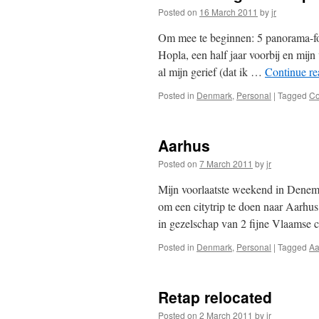
Posted on
16 March 2011
by
jr
Om mee te beginnen: 5 panorama-foto
Hopla, een half jaar voorbij en mijn
al mijn gerief (dat ik …
Continue r
Posted in
Denmark
,
Personal
|
Tagged
C
Aarhus
Posted on
7 March 2011
by
jr
Mijn voorlaatste weekend in Denem
om een citytrip te doen naar Aarhu
in gezelschap van 2 fijne Vlaamse
Posted in
Denmark
,
Personal
|
Tagged
Aa
Retap relocated
Posted on
2 March 2011
by
jr