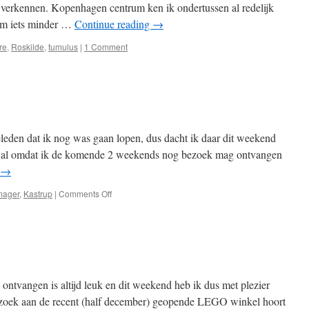
 te verkennen. Kopenhagen centrum ken ik ondertussen al redelijk
om iets minder …
Continue reading
→
jre
,
Roskilde
,
tumulus
|
1 Comment
eleden dat ik nog was gaan lopen, dus dacht ik daar dit weekend
k al omdat ik de komende 2 weekends nog bezoek mag ontvangen
→
on
ager
,
Kastrup
|
Comments Off
Sportief
weekend
ontvangen is altijd leuk en dit weekend heb ik dus met plezier
ezoek aan de recent (half december) geopende LEGO winkel hoort