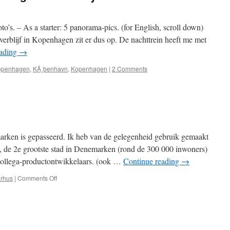
’s. – As a starter: 5 panorama-pics. (for English, scroll down)
 verblijf in Kopenhagen zit er dus op. De nachttrein heeft me met
eading
→
openhagen
,
KÃ¸benhavn
,
Kopenhagen
|
2 Comments
arken is gepasseerd. Ik heb van de gelegenheid gebruik gemaakt
s, de 2e grootste stad in Denemarken (rond de 300 000 inwoners)
 collega-productontwikkelaars. (ook …
Continue reading
→
on
rhus
|
Comments Off
Aarhus