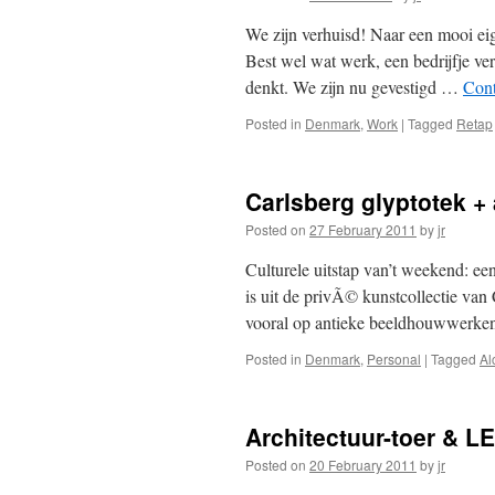
We zijn verhuisd! Naar een mooi eige
Best wel wat werk, een bedrijfje verh
denkt. We zijn nu gevestigd …
Cont
Posted in
Denmark
,
Work
|
Tagged
Retap
Carlsberg glyptotek +
Posted on
27 February 2011
by
jr
Culturele uitstap van’t weekend: e
is uit de privÃ© kunstcollectie van 
vooral op antieke beeldhouwwerke
Posted in
Denmark
,
Personal
|
Tagged
Al
Architectuur-toer & L
Posted on
20 February 2011
by
jr