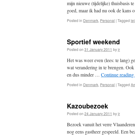
mijn nieuwe (tijdelijke) thuisbasis
goed, maar ik had nu ook de kans 
Posted in
Denmark
,
Personal
|
Tagged
le
Sportief weekend
Posted on
31 January 2011
by
jr
Het was weer even (lees: te lang) g
wat verandering in te brengen. Oo
en dus minder …
Continue reading
Posted in
Denmark
,
Personal
|
Tagged
Am
Kazoubezoek
Posted on
24 January 2011
by
jr
Bezoek vanuit het verre Vlaanderen 
nog eens gastheer gespeeld. Een b