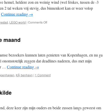
we hemel, heldere zon en weinig wind (wel friskes, tussen de -3
 een 2 tal weken vrij stevig, dus binnenkort kan er weer volop
…
Continue reading
→
on
restad
,
LEGO world
|
Comments Off
Architectuur-
toer
&
te maand
LEGO-
world
laamse bezoekers kunnen laten genieten van Kopenhagen, en nu ga
il onomstotelijk zeggen dat deadlines naderen, dus met mijn
 Er …
Continue reading
→
openhagen
,
KÃ¸benhavn
|
1 Comment
kilde
end, deze keer zijn mijn ouders en beide zussen langs geweest om