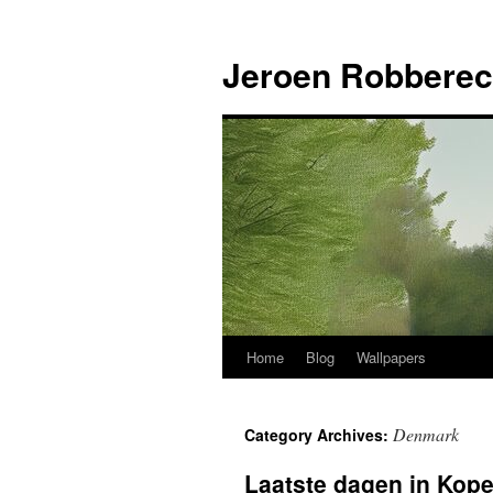
Jeroen Robberec
Home
Blog
Wallpapers
Skip
to
Denmark
Category Archives:
content
Laatste dagen in Kop