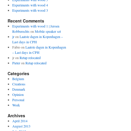
Experiments with wood 4
Experiments with wood 3
Recent Comments
Experiments with wood 1 | Jeroen
Robberechts
on
Mobile speaker set
jr
on
Laatste dagen in Kopenhagen –
Last days in CPH
Fabio
on
Laatste dagen in Kopenhagen
– Last days in CPH
jr
on
Retap relocated
Pieter
on
Retap relocated
Categories
Belgium
Creations
Denmark
Opinion
Personal
Work
Archives
April 2014
August 2013