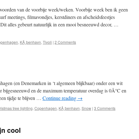
nwoorden van de voorbije week/weken. Voorbije week ben ik geen
rf meetings, filmavondjes, kerstdiners en afscheidsfeestjes
 Dit alles gebeurt natuurlijk in een mooi besneeuwd decor, …
openhagen
,
KÃ¸benhavn
,
Tivoli
|
2 Comments
hagen (en Denemarken in ‘t algemeen blijkbaar) onder een wit
s er bijgesneeuwd en de maximum temperatuur overdag is 0Â°C en
en tijdje te blijven …
Continue reading
→
ristmas tree lighting
,
Copenhagen
,
KÃ¸benhavn
,
Snow
|
3 Comments
jn cool