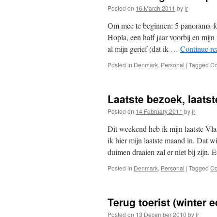
Posted on
16 March 2011
by
jr
Om mee te beginnen: 5 panorama-foto
Hopla, een half jaar voorbij en mijn
al mijn gerief (dat ik …
Continue r
Posted in
Denmark
,
Personal
|
Tagged
C
Laatste bezoek, laats
Posted on
14 February 2011
by
jr
Dit weekend heb ik mijn laatste V
ik hier mijn laatste maand in. Dat w
duimen draaien zal er niet bij zijn.
Posted in
Denmark
,
Personal
|
Tagged
C
Terug toerist (winter ed
Posted on
13 December 2010
by
jr