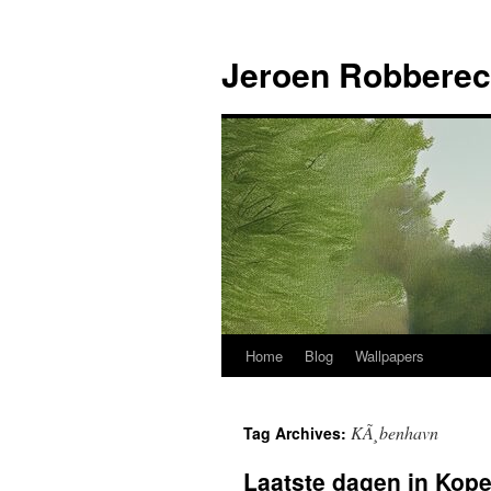
Jeroen Robberec
Home
Blog
Wallpapers
Skip
to
KÃ¸benhavn
Tag Archives:
content
Laatste dagen in Kop