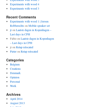
Experiments with wood 4
Experiments with wood 3
Recent Comments
Experiments with wood 1 | Jeroen
Robberechts
on
Mobile speaker set
jr
on
Laatste dagen in Kopenhagen –
Last days in CPH
Fabio
on
Laatste dagen in Kopenhagen
– Last days in CPH
jr
on
Retap relocated
Pieter
on
Retap relocated
Categories
Belgium
Creations
Denmark
Opinion
Personal
Work
Archives
April 2014
August 2013