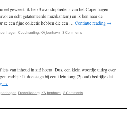
tureel geweest, ik heb 3 avondoptredens van het Copenhagen
ervol en echt getalenteerde muzikanten!) en ik ben naar de
r ze een fijne collectie hebben die een …
Continue reading
→
openhagen
,
Couchsurfing
,
KÃ¸benhavn
|
3 Comments
f iets van inhoud in zit! hoera! Dus, een klein woordje uitleg over
n verblijf: Ik doe stage bij een klein jong (2j oud) bedrijfje dat
ng
→
openhagen
,
Frederiksberg
,
KÃ¸benhavn
|
2 Comments