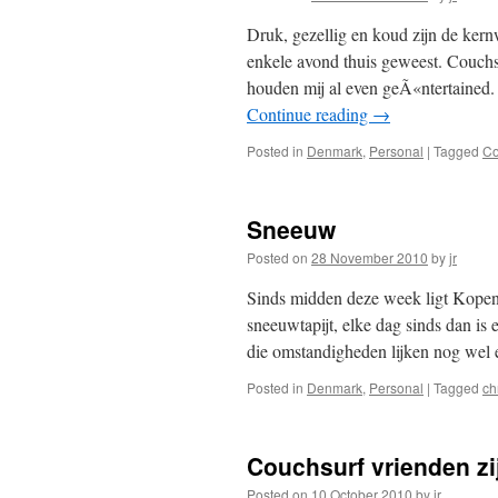
Druk, gezellig en koud zijn de ker
enkele avond thuis geweest. Couchsu
houden mij al even geÃ«ntertained.
Continue reading
→
Posted in
Denmark
,
Personal
|
Tagged
C
Sneeuw
Posted on
28 November 2010
by
jr
Sinds midden deze week ligt Kopen
sneeuwtapijt, elke dag sinds dan i
die omstandigheden lijken nog wel e
Posted in
Denmark
,
Personal
|
Tagged
ch
Couchsurf vrienden zi
Posted on
10 October 2010
by
jr