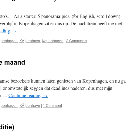
’s. – As a starter: 5 panorama-pics. (for English, scroll down)
 verblijf in Kopenhagen zit er dus op. De nachttrein heeft me met
eading
→
openhagen
,
KÃ¸benhavn
,
Kopenhagen
|
2 Comments
te maand
laamse bezoekers kunnen laten genieten van Kopenhagen, en nu ga
il onomstotelijk zeggen dat deadlines naderen, dus met mijn
 Er …
Continue reading
→
openhagen
,
KÃ¸benhavn
|
1 Comment
itie)