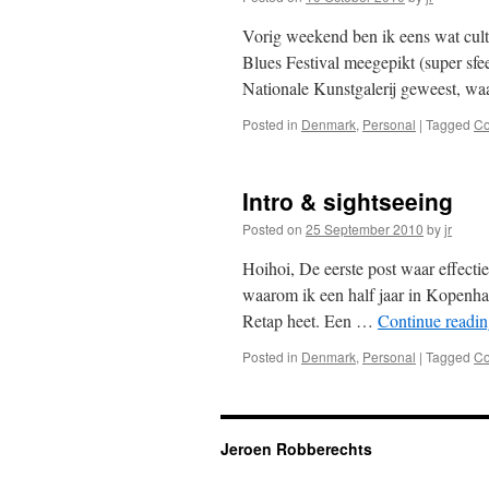
Vorig weekend ben ik eens wat cul
Blues Festival meegepikt (super sfe
Nationale Kunstgalerij geweest, waa
Posted in
Denmark
,
Personal
|
Tagged
C
Intro & sightseeing
Posted on
25 September 2010
by
jr
Hoihoi, De eerste post waar effectie
waarom ik een half jaar in Kopenhage
Retap heet. Een …
Continue readi
Posted in
Denmark
,
Personal
|
Tagged
C
Jeroen Robberechts