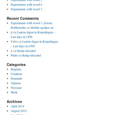
Experiments with wood 4
Experiments with wood 3
Recent Comments
Experiments with wood 1 | Jeroen
Robberechts
on
Mobile speaker set
jr
on
Laatste dagen in Kopenhagen –
Last days in CPH
Fabio
on
Laatste dagen in Kopenhagen
– Last days in CPH
jr
on
Retap relocated
Pieter
on
Retap relocated
Categories
Belgium
Creations
Denmark
Opinion
Personal
Work
Archives
April 2014
August 2013