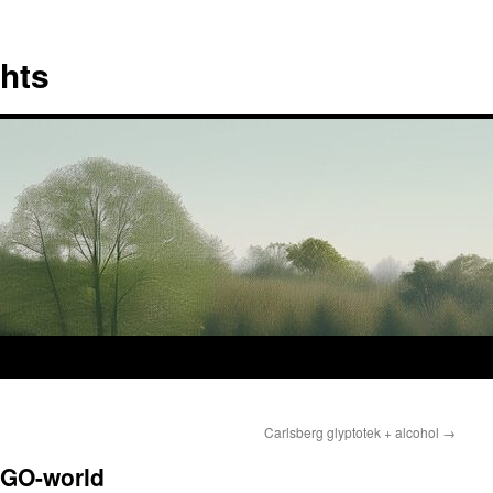
hts
Carlsberg glyptotek + alcohol
→
EGO-world