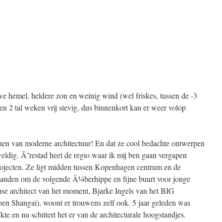
we hemel, heldere zon en weinig wind (wel friskes, tussen de -3
 een 2 tal weken vrij stevig, dus binnenkort kan er weer volop
nen van moderne architectuur! En dat ze cool bedachte ontwerpen
ldig. Ã˜restad heet de regio waar ik mij ben gaan vergapen
jecten. Ze ligt midden tussen Kopenhagen centrum en de
n handen om de volgende Ã¼berhippe en fijne buurt voor jonge
se architect van het moment, Bjarke Ingels van het BIG
oen Shangai), woont er trouwens zelf ook. 5 jaar geleden was
kte en nu schittert het er van de architecturale hoogstandjes.