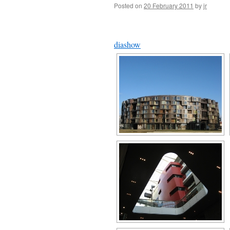
Posted on
20 February 2011
by
jr
diashow