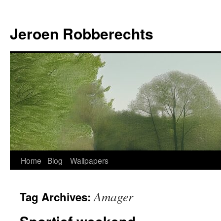
Jeroen Robberechts
Skip
Home
Blog
Wallpapers
to
Amager
Tag Archives:
content