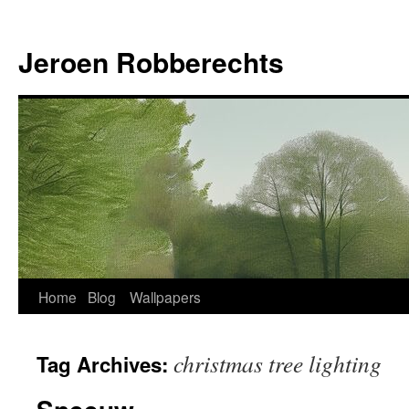
Jeroen Robberechts
Skip
Home
Blog
Wallpapers
to
christmas tree lighting
Tag Archives:
content