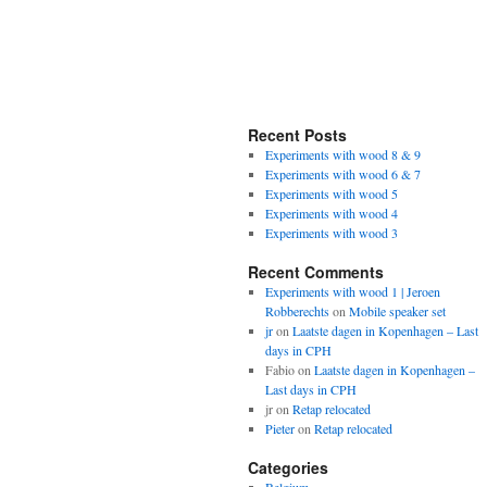
Recent Posts
Experiments with wood 8 & 9
Experiments with wood 6 & 7
Experiments with wood 5
Experiments with wood 4
Experiments with wood 3
Recent Comments
Experiments with wood 1 | Jeroen
Robberechts
on
Mobile speaker set
jr
on
Laatste dagen in Kopenhagen – Last
days in CPH
Fabio
on
Laatste dagen in Kopenhagen –
Last days in CPH
jr
on
Retap relocated
Pieter
on
Retap relocated
Categories