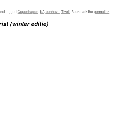
nd tagged
Copenhagen
,
KÃ¸benhavn
,
Tivoli
. Bookmark the
permalink
.
ist (winter editie)