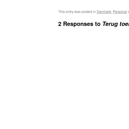
This entry was posted in
Denmark
,
Personal
a
2 Responses to
Terug toer