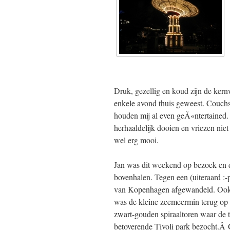
Druk, gezellig en koud zijn de ker
enkele avond thuis geweest. Couchsu
houden mij al even geÃ«ntertained. 
herhaaldelijk dooien en vriezen niet
wel erg mooi.
Jan was dit weekend op bezoek en d
bovenhalen. Tegen een (uiteraard :
van Kopenhagen afgewandeld. Ook vo
was de kleine zeemeermin terug op h
zwart-gouden spiraaltoren waar de 
betoverende Tivoli park bezocht.Â 