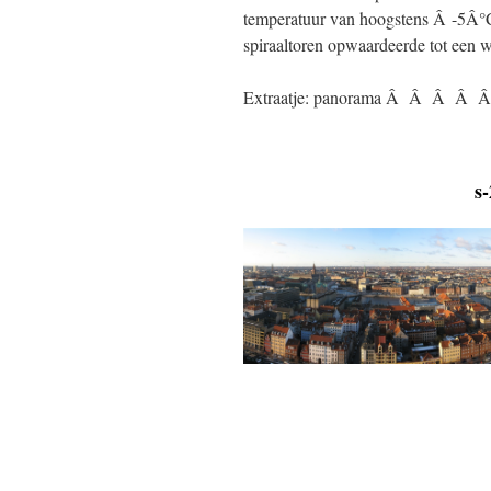
temperatuur van hoogstens Â -5Â°C 
spiraaltoren opwaardeerde tot een 
Extraatje: panorama Â Â Â Â Â Â Â
s