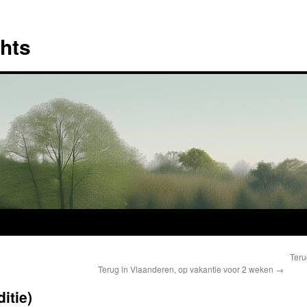
hts
Teru
Terug in Vlaanderen, op vakantie voor 2 weken
→
itie)