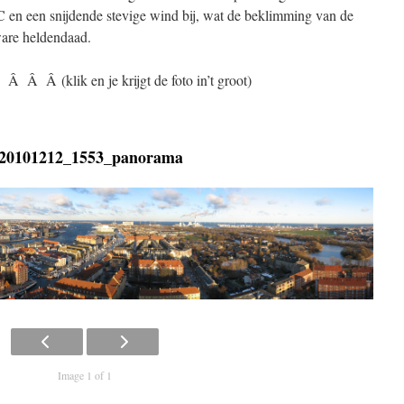
en een snijdende stevige wind bij, wat de beklimming van de
ware heldendaad.
 Â (klik en je krijgt de foto in’t groot)
-20101212_1553_panorama
Image 1 of 1