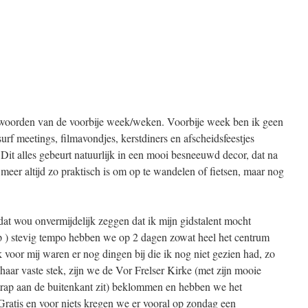
nwoorden van de voorbije week/weken. Voorbije week ben ik geen
rf meetings, filmavondjes, kerstdiners en afscheidsfeestjes
Dit alles gebeurt natuurlijk in een mooi besneeuwd decor, dat na
 meer altijd zo praktisch is om op te wandelen of fietsen, maar nog
at wou onvermijdelijk zeggen dat ik mijn gidstalent mocht
-p ) stevig tempo hebben we op 2 dagen zowat heel het centrum
or mij waren er nog dingen bij die ik nog niet gezien had, zo
aar vaste stek, zijn we de Vor Frelser Kirke (met zijn mooie
trap aan de buitenkant zit) beklommen en hebben we het
Gratis en voor niets kregen we er vooral op zondag een