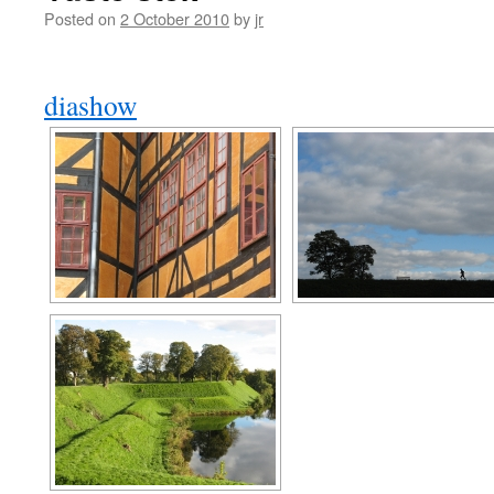
Posted on
2 October 2010
by
jr
diashow