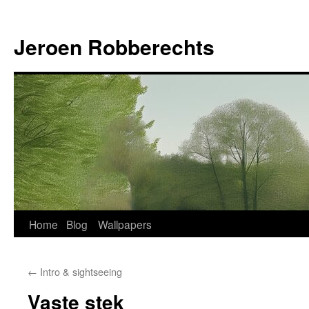
Jeroen Robberechts
Skip
Home
Blog
Wallpapers
to
←
Intro & sightseeing
content
Vaste stek