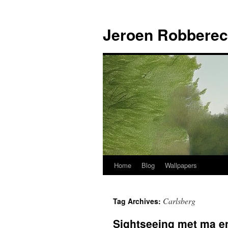
Jeroen Robberec
Home
Blog
Wallpapers
Skip
to
Carlsberg
Tag Archives:
content
Sightseeing met ma e