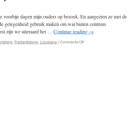
e voorbije dagen mijn ouders op bezoek. En aangezien ze met de
de gelegenheid gebruik maken om wat buiten centrum
rst zijn we uiteraard het …
Continue reading
→
on
rlsberg
,
Frederiksborg
,
Louisiana
|
Comments Off
Sightseeing
met
ma
en
pa