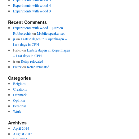
Experiments with wood 4
Experiments with wood 3
Recent Comments
Experiments with wood 1 | Jeroen
Robberechts
on
Mobile speaker set
jr
on
Laatste dagen in Kopenhagen –
Last days in CPH
Fabio
on
Laatste dagen in Kopenhagen
– Last days in CPH
jr
on
Retap relocated
Pieter
on
Retap relocated
Categories
Belgium
Creations
Denmark
Opinion
Personal
Work
Archives
April 2014
August 2013