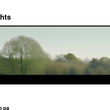
hts
n pa