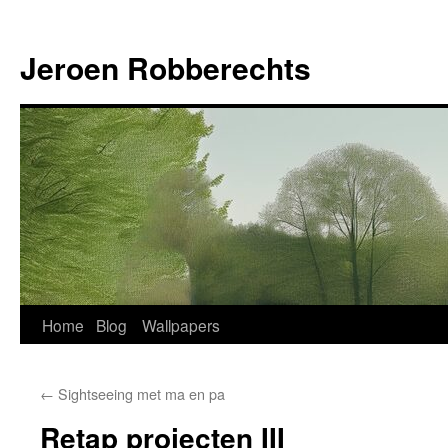
Jeroen Robberechts
Skip
Home
Blog
Wallpapers
to
←
Sightseeing met ma en pa
content
Retap projecten III