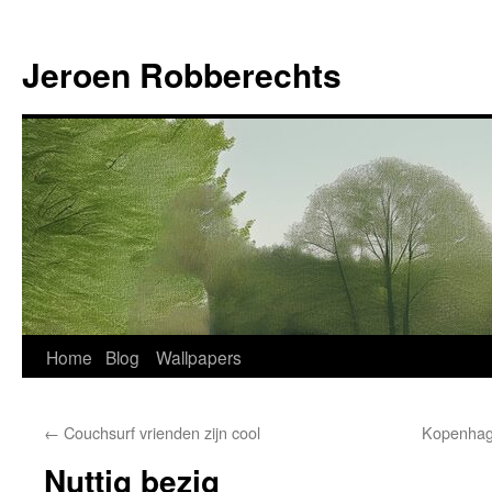
Jeroen Robberechts
Skip
Home
Blog
Wallpapers
to
←
Couchsurf vrienden zijn cool
Kopenhage
content
Nuttig bezig