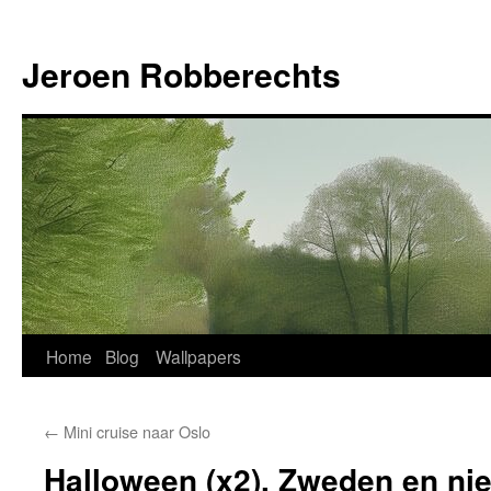
Jeroen Robberechts
Skip
Home
Blog
Wallpapers
to
←
Mini cruise naar Oslo
content
Halloween (x2), Zweden en ni